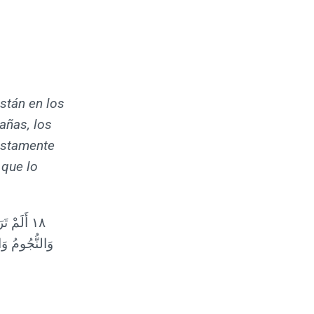
stán en los
tañas, los
ustamente
 que lo
١٨ أَلَمْ
وَالنُّجُومُ وَا