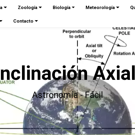
ía
Zoología
Biología
Meteorología
Q
Contacto
Inclinación Axia
Astronomía - Fácil