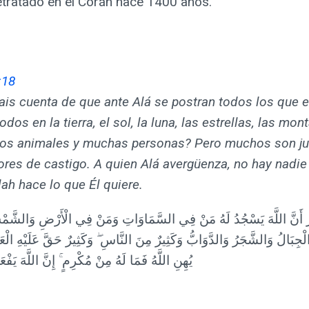
etratado en el Corán hace 1400 años.
:18
ais cuenta de que ante Alá se postran todos los que e
odos en la tierra, el sol, la luna, las estrellas, las mon
 los animales y muchas personas? Pero muchos son j
res de castigo. A quien Alá avergüenza, no hay nadie
lah hace lo que Él quiere.
 تَرَ أَنَّ اللَّهَ يَسْجُدُ لَهُ مَنْ فِي السَّمَاوَاتِ وَمَنْ فِي الْأَرْضِ وَالشَّمْ
لْجِبَالُ وَالشَّجَرُ وَالدَّوَابُّ وَكَثِيرٌ مِنَ النَّاسِ ۖ وَكَثِيرٌ حَقَّ عَلَيْهِ الْع
يُهِنِ اللَّهُ فَمَا لَهُ مِنْ مُكْرِمٍ ۚ إِنَّ اللَّهَ يَفْ