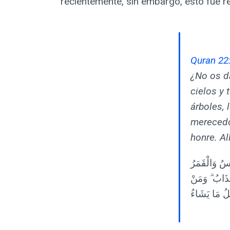
recientemente, sin embargo, esto fue r
Quran 22
¿No os d
cielos y t
árboles,
merecedo
honre. Al
سُ وَالْقَمَرُ
َذَابُ ۗ وَمَنْ
عَلُ مَا يَشَاءُ