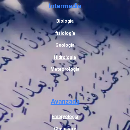
Intermedia
Biologia
fisiología
Geologia
Hidrologia
Meteorologia
Avanzada
Embryologia
Chemistry