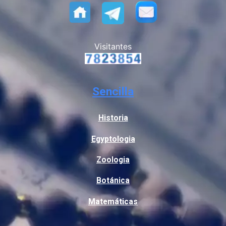
Visitantes
Sencilla
Historia
Egyptologia
Zoologia
Botánica
Matemáticas