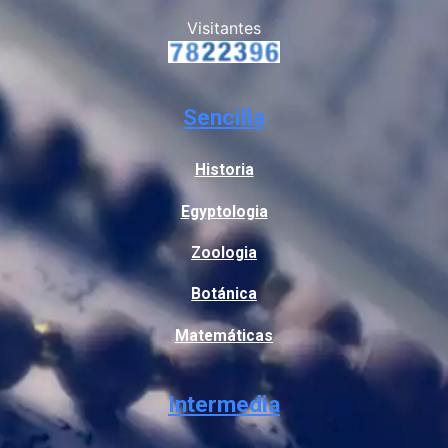
Visitantes
Sencilla
Historia
Egyptologia
Zoologia
Botánica
Matemáticas
Intermedia