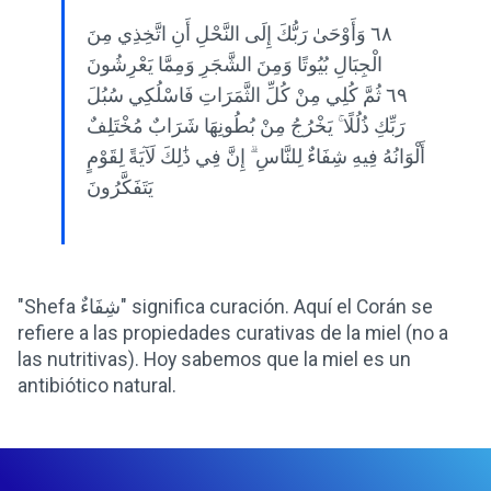
٦٨ وَأَوْحَىٰ رَبُّكَ إِلَى النَّحْلِ أَنِ اتَّخِذِي مِنَ
الْجِبَالِ بُيُوتًا وَمِنَ الشَّجَرِ وَمِمَّا يَعْرِشُونَ
٦٩ ثُمَّ كُلِي مِنْ كُلِّ الثَّمَرَاتِ فَاسْلُكِي سُبُلَ
رَبِّكِ ذُلُلًا ۚ يَخْرُجُ مِنْ بُطُونِهَا شَرَابٌ مُخْتَلِفٌ
أَلْوَانُهُ فِيهِ شِفَاءٌ لِلنَّاسِ ۗ إِنَّ فِي ذَٰلِكَ لَآيَةً لِقَوْمٍ
يَتَفَكَّرُونَ
"Shefa شِفَاءٌ" significa curación. Aquí el Corán se
refiere a las propiedades curativas de la miel (no a
las nutritivas). Hoy sabemos que la miel es un
antibiótico natural.