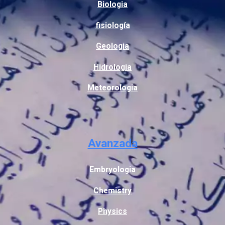
Biologia
fisiología
Geologia
Hidrologia
Meteorologia
Avanzada
Embryologia
Chemistry
Physics