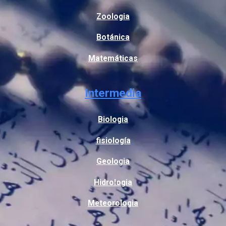
Zoologia
Botánica
Matemáticas
Intermedia
Biologia
fisiología
Geologia
Hidrologia
Meteorologia