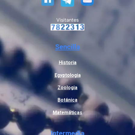
Visitantes
Sencilla
Historia
Egyptologia
Zoologia
Botánica
Matemáticas
Intermedia