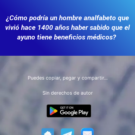
¿Cómo podría un hombre analfabeto que
vivió hace 1400 años haber sabido que el
ayuno tiene beneficios médicos?
Puedes copiar, pegar y compartir...
Sin derechos de autor