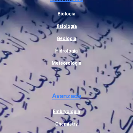
Biologia
fisiología
Geologia
Hidrologia
Meteorologia
Avanzada
Embryologia
Chemistry