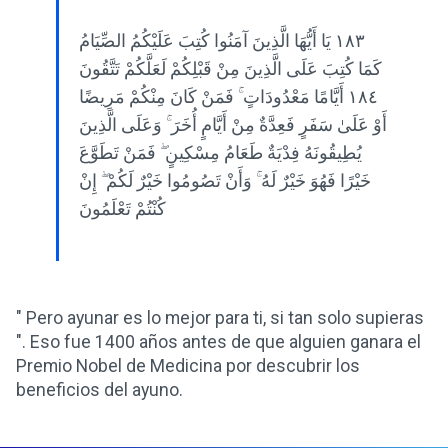
١٨٣ يَا أَيُّهَا الَّذِينَ آمَنُوا كُتِبَ عَلَيْكُمُ الصِّيَامُ
كَمَا كُتِبَ عَلَى الَّذِينَ مِنْ قَبْلِكُمْ لَعَلَّكُمْ تَتَّقُونَ
١٨٤ أَيَّامًا مَعْدُودَاتٍ ۚ فَمَنْ كَانَ مِنْكُمْ مَرِيضًا
أَوْ عَلَىٰ سَفَرٍ فَعِدَّةٌ مِنْ أَيَّامٍ أُخَرَ ۚ وَعَلَى الَّذِينَ
يُطِيقُونَهُ فِدْيَةٌ طَعَامُ مِسْكِينٍ ۖ فَمَنْ تَطَوَّعَ
خَيْرًا فَهُوَ خَيْرٌ لَهُ ۚ وَأَنْ تَصُومُوا خَيْرٌ لَكُمْ ۖ إِنْ
كُنْتُمْ تَعْلَمُونَ
" Pero ayunar es lo mejor para ti, si tan solo supieras
". Eso fue 1400 años antes de que alguien ganara el
Premio Nobel de Medicina por descubrir los
beneficios del ayuno.