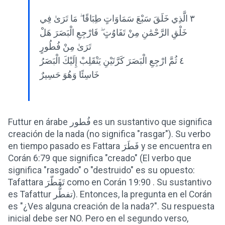
٣ الَّذِي خَلَقَ سَبْعَ سَمَاوَاتٍ طِبَاقًا ۖ مَا تَرَىٰ فِي
خَلْقِ الرَّحْمَٰنِ مِنْ تَفَاوُتٍ ۖ فَارْجِعِ الْبَصَرَ هَلْ
تَرَىٰ مِنْ فُطُورٍ
٤ ثُمَّ ارْجِعِ الْبَصَرَ كَرَّتَيْنِ يَنْقَلِبْ إِلَيْكَ الْبَصَرُ
خَاسِئًا وَهُوَ حَسِيرٌ
Futtur en árabe فُطور es un sustantivo que significa
creación de la nada (no significa "rasgar"). Su verbo
en tiempo pasado es Fattara فَطَرَ y se encuentra en
Corán 6:79 que significa "creado" (El verbo que
significa "rasgado" o "destruido" es su opuesto:
Tafattara تَفَطّرَ como en Corán 19:90 . Su sustantivo
es Tafattur تفطُّر). Entonces, la pregunta en el Corán
es "¿Ves alguna creación de la nada?". Su respuesta
inicial debe ser NO. Pero en el segundo verso,