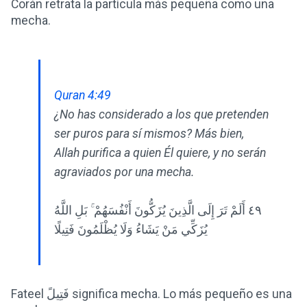
Corán retrata la partícula más pequeña como una
mecha.
Quran 4:49
¿No has considerado a los que pretenden
ser puros para sí mismos? Más bien,
Allah purifica a quien Él quiere, y no serán
agraviados por una mecha.
٤٩ أَلَمْ تَرَ إِلَى الَّذِينَ يُزَكُّونَ أَنْفُسَهُمْ ۚ بَلِ اللَّهُ
يُزَكِّي مَنْ يَشَاءُ وَلَا يُظْلَمُونَ فَتِيلًا
Fateel فَتِيلً significa mecha. Lo más pequeño es una