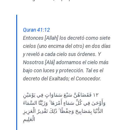
Quran 41:12
Entonces [Allah] los decretó como siete
cielos (uno encima del otro) en dos días
y reveló a cada cielo sus órdenes. Y
Nosotros [Alá] adornamos el cielo más
bajo con luces y protección. Tal es el
decreto del Exaltado; el Conocedor.
١٢ فَقَضَاهُنَّ سَبْعَ سَمَاوَاتٍ فِي يَوْمَيْنِ
وَأَوْحَىٰ فِي كُلِّ سَمَاءٍ أَمْرَهَا ۚ وَزَيَّنَّا السَّمَاءَ
الدُّنْيَا بِمَصَابِيحَ وَحِفْظًا ۚ ذَٰلِكَ تَقْدِيرُ الْعَزِيزِ
الْعَلِيمِ