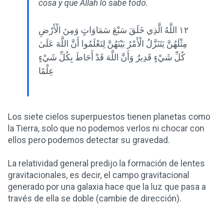
cosa y que Allah lo sabe todo.
١٢ اللَّهُ الَّذِي خَلَقَ سَبْعَ سَمَاوَاتٍ وَمِنَ الْأَرْضِ
مِثْلَهُنَّ يَتَنَزَّلُ الْأَمْرُ بَيْنَهُنَّ لِتَعْلَمُوا أَنَّ اللَّهَ عَلَىٰ
كُلِّ شَيْءٍ قَدِيرٌ وَأَنَّ اللَّهَ قَدْ أَحَاطَ بِكُلِّ شَيْءٍ
عِلْمًا
Los siete cielos superpuestos tienen planetas como
la Tierra, solo que no podemos verlos ni chocar con
ellos pero podemos detectar su gravedad.
La relatividad general predijo la formación de lentes
gravitacionales, es decir, el campo gravitacional
generado por una galaxia hace que la luz que pasa a
través de ella se doble (cambie de dirección).