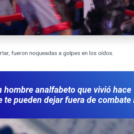
ar, fueron noqueadas a golpes en los oídos.
 hombre analfabeto que vivió hace
 te pueden dejar fuera de combate 