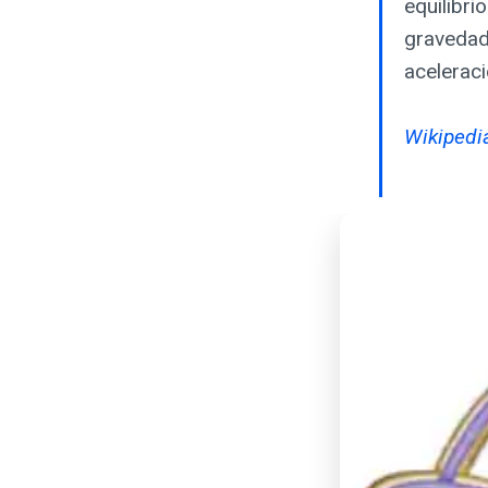
equilibri
gravedad,
aceleraci
Wikipedia