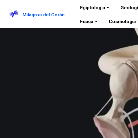
Egiptología
Geolog
Milagros del Corán
Física
Cosmología