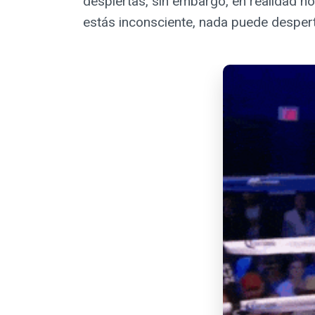
despiertas, sin embargo, en realidad n
estás inconsciente, nada puede despert