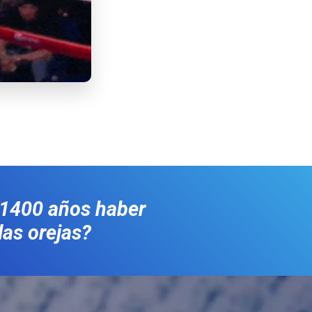
 1400 años haber
las orejas?