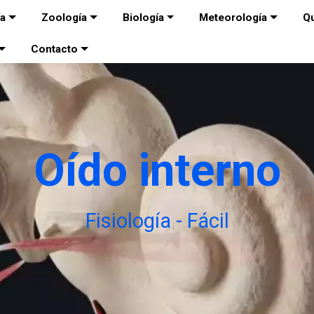
ía
Zoología
Biología
Meteorología
Q
Contacto
Oído interno
Fisiología - Fácil