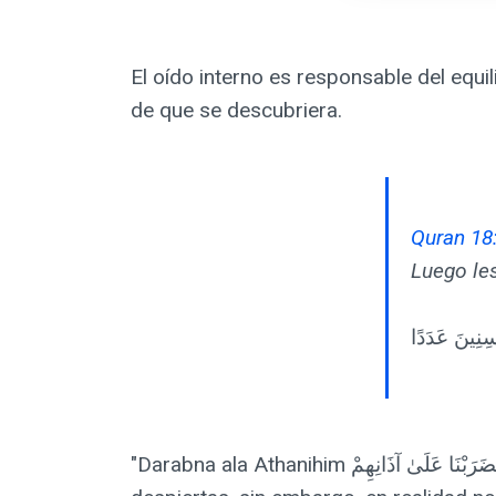
El oído interno es responsable del equi
de que se descubriera.
Quran 18
Luego le
"Darabna ala Athanihim فَضَرَبْنَا عَلَىٰ آذَانِهِمْ" significa que los golpeamos en las orejas. Si ve a estas personas, pensará que están