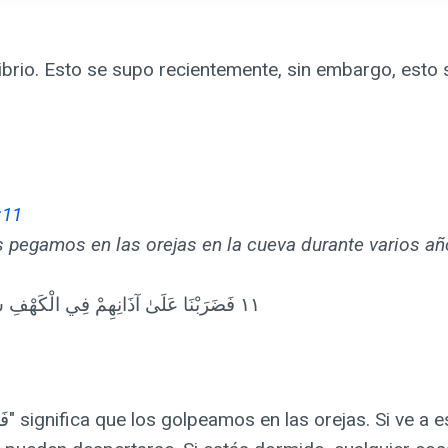
librio. Esto se supo recientemente, sin embargo, esto
:11
s pegamos en las orejas en la cueva durante varios añ
١١ فَضَرَبْنَا عَلَىٰ آذَانِهِمْ فِي الْكَهْفِ سِنِينَ عَدَدًا