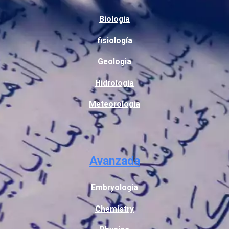
Biologia
fisiología
Geologia
Hidrologia
Meteorologia
Avanzada
Embryologia
Chemistry