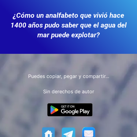
¿Cómo un analfabeto que vivió hace
1400 años pudo saber que el agua del
mar puede explotar?
Puedes copiar, pegar y compartir...
Sin derechos de autor