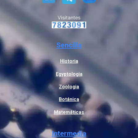
Visitantes
Sencilla
Historia
Egyptologia
Zoologia
Botánica
Matemáticas
Intermedia