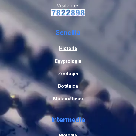
Visitantes
Sencilla
Historia
Egyptologia
Zoologia
Botánica
Matemáticas
Intermedia
Biologia