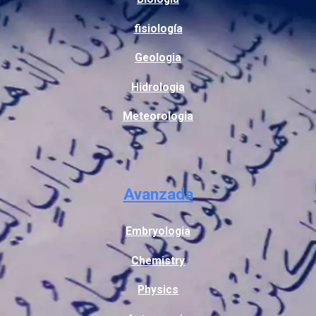
fisiología
Geologia
Hidrologia
Meteorologia
Avanzada
Embryologia
Chemistry
Physics