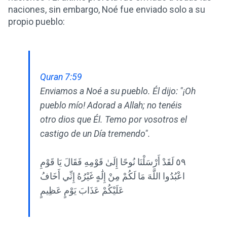
naciones, sin embargo, Noé fue enviado solo a su
propio pueblo:
Quran 7:59
Enviamos a Noé a su pueblo. Él dijo: "¡Oh
pueblo mío! Adorad a Allah; no tenéis
otro dios que Él. Temo por vosotros el
castigo de un Día tremendo".
٥٩ لَقَدْ أَرْسَلْنَا نُوحًا إِلَىٰ قَوْمِهِ فَقَالَ يَا قَوْمِ
اعْبُدُوا اللَّهَ مَا لَكُمْ مِنْ إِلَٰهٍ غَيْرُهُ إِنِّي أَخَافُ
عَلَيْكُمْ عَذَابَ يَوْمٍ عَظِيمٍ