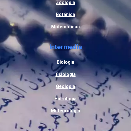
Zoologia
Botánica
Matemáticas
Intermedia
Biologia
fisiología
Geologia
Hidrologia
Meteorologia