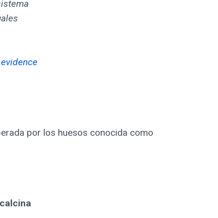
 sistema
uales
t evidence
liberada por los huesos conocida como
ocalcina