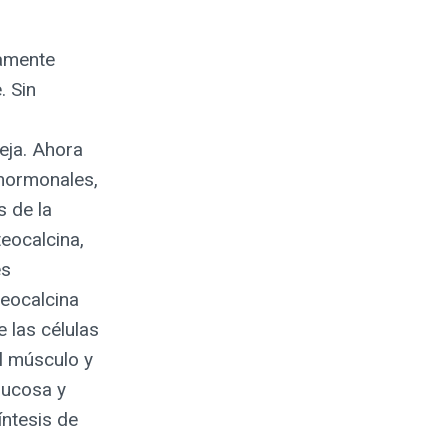
vamente
. Sin
eja. Ahora
 hormonales,
s de la
eocalcina,
es
teocalcina
 las células
l músculo y
lucosa y
íntesis de