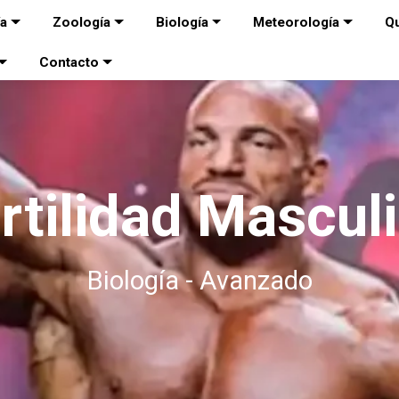
ía
Zoología
Biología
Meteorología
Q
Contacto
rtilidad Mascul
Biología - Avanzado