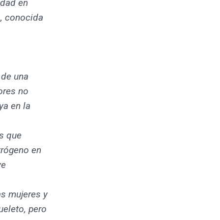
idad en
o, conocida
 de una
ores no
ya en la
s que
trógeno en
ye
as mujeres y
ueleto, pero