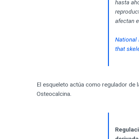
hasta aho
reproduc
afectan e
National 
that skel
El esqueleto actúa como regulador de l
Osteocalcina.
Regulaci
derivada