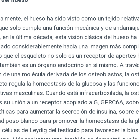
almente, el hueso ha sido visto como un tejido relati
 que solo cumple una función mecánica y de andamiaje
en la última década, esta visión clásica del hueso ha
nado considerablemente hacia una imagen más compl
o que el esqueleto no solo es un receptor de aportes
 también es un órgano endocrino en sí mismo. A travé
 de una molécula derivada de los osteoblastos, la ost
eto regula la homeostasis de la glucosa y las funcion
ivas masculinas. Cuando está infracarboxilada, la os
s su unión a un receptor acoplado a G, GPRC6A, sobre
ticas para aumentar la secreción de insulina, sobre e
o adiposo blanco para promover la homeostasis de la g
 células de Leydig del testículo para favorecer la bios