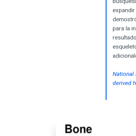
búsqueda
expandir 
demostró
para la i
resultado
esquelet
adicional
National 
derived 