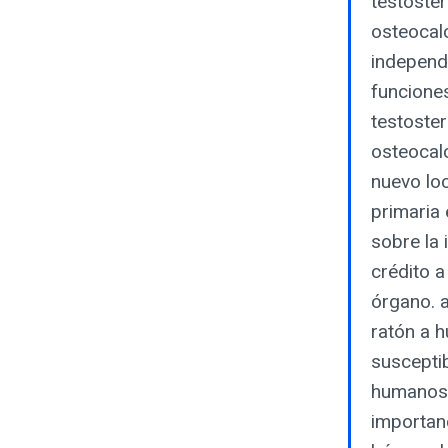
testoste
osteocalc
independi
funcione
testoster
osteocal
nuevo loc
primaria 
sobre la 
crédito 
órgano. a
ratón a 
susceptib
humanos. 
importanc