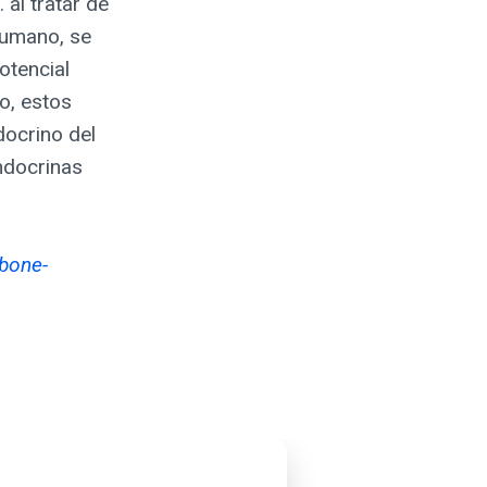
al tratar de
 humano, se
otencial
to, estos
docrino del
ndocrinas
 bone-