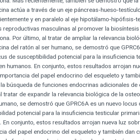
rona. Más recientemente, también se demostró que la
ina actúa a través de un eje páncreas-hueso-testículo
entemente y en paralelo al eje hipotálamo-hipófisis-tes
s reproductivas masculinas al promover la biosíntesis
ona. Por último, al tratar de ampliar la relevancia bioló
cina del ratón al ser humano, se demostró que GPRC
us de susceptibilidad potencial para la insuficiencia t
en humanos. En conjunto, estos resultados arrojan nu
importancia del papel endocrino del esqueleto y tamb
a la búsqueda de funciones endocrinas adicionales de 
l tratar de expandir la relevancia biológica de la oste
humano, se demostró que GPRC6A es un nuevo locus 
ilidad potencial para la insuficiencia testicular primar
En conjunto, estos resultados arrojan nueva luz sobr
ia del papel endocrino del esqueleto y también dan cr