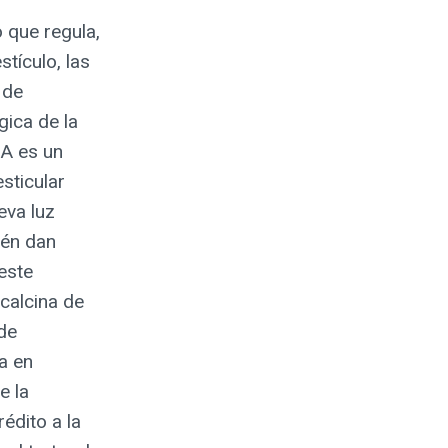
 que regula,
tículo, las
 de
gica de la
6A es un
esticular
eva luz
ién dan
este
ocalcina de
de
ia en
e la
édito a la