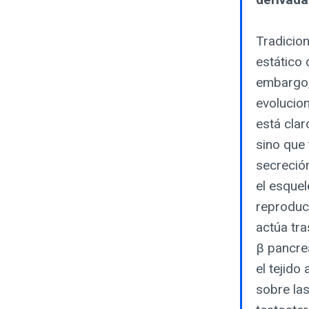
Tradicion
estático
embargo, 
evolucio
está clar
sino que
secreción
el esquel
reproduct
actúa tra
β pancreá
el tejid
sobre las