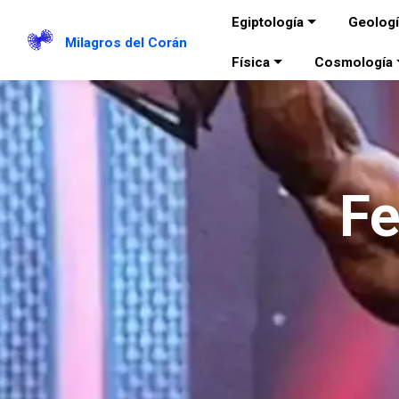
Egiptología
Geolog
Milagros del Corán
Física
Cosmología
Fe