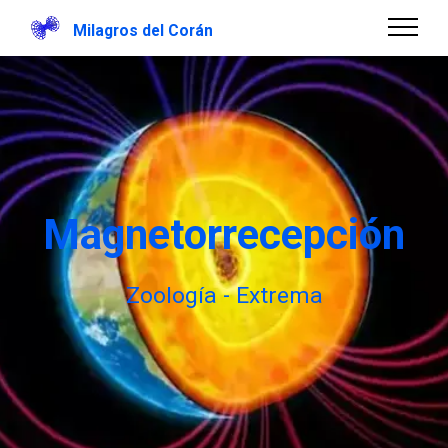
Milagros del Corán
Magnetorrecepción
Zoología - Extrema