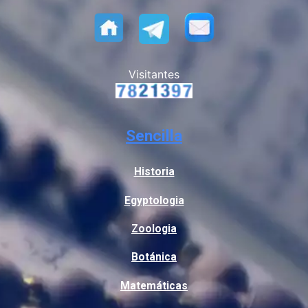
Visitantes
Sencilla
Historia
Egyptologia
Zoologia
Botánica
Matemáticas