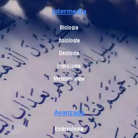
Intermedia
Biologia
fisiología
Geologia
Hidrologia
Meteorologia
Avanzada
Embryologia