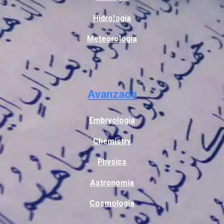
Hidrologia
Meteorologia
Avanzada
Embryologia
Chemistry
Physics
Astronomia
Cosmologia