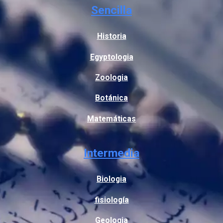
Sencilla
Historia
Egyptologia
Zoologia
Botánica
Matemáticas
Intermedia
Biologia
fisiología
Geologia