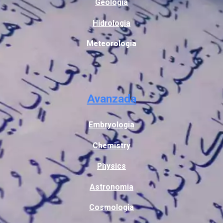
Geologia
Hidrologia
Meteorologia
Avanzada
Embryologia
Chemistry
Physics
Astronomia
Cosmologia