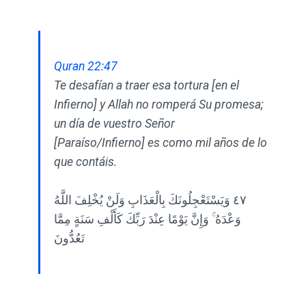
Quran 22:47
Te desafían a traer esa tortura [en el
Infierno] y Allah no romperá Su promesa;
un día de vuestro Señor
[Paraíso/Infierno] es como mil años de lo
que contáis.
٤٧ وَيَسْتَعْجِلُونَكَ بِالْعَذَابِ وَلَنْ يُخْلِفَ اللَّهُ
وَعْدَهُ ۚ وَإِنَّ يَوْمًا عِنْدَ رَبِّكَ كَأَلْفِ سَنَةٍ مِمَّا
تَعُدُّونَ