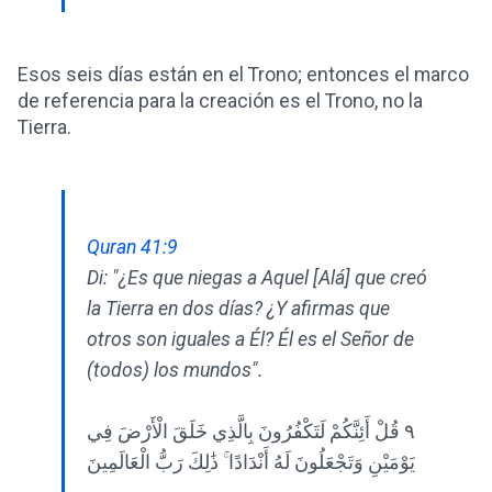
Esos seis días están en el Trono; entonces el marco
de referencia para la creación es el Trono, no la
Tierra.
Quran 41:9
Di: "¿Es que niegas a Aquel [Alá] que creó
la Tierra en dos días? ¿Y afirmas que
otros son iguales a Él? Él es el Señor de
(todos) los mundos".
٩ قُلْ أَئِنَّكُمْ لَتَكْفُرُونَ بِالَّذِي خَلَقَ الْأَرْضَ فِي
يَوْمَيْنِ وَتَجْعَلُونَ لَهُ أَنْدَادًا ۚ ذَٰلِكَ رَبُّ الْعَالَمِينَ