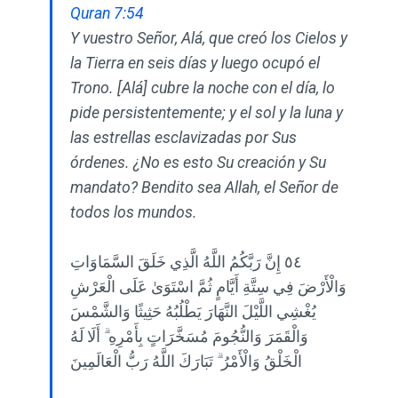
Quran 7:54
Y vuestro Señor, Alá, que creó los Cielos y
la Tierra en seis días y luego ocupó el
Trono. [Alá] cubre la noche con el día, lo
pide persistentemente; y el sol y la luna y
las estrellas esclavizadas por Sus
órdenes. ¿No es esto Su creación y Su
mandato? Bendito sea Allah, el Señor de
todos los mundos.
٥٤ إِنَّ رَبَّكُمُ اللَّهُ الَّذِي خَلَقَ السَّمَاوَاتِ
وَالْأَرْضَ فِي سِتَّةِ أَيَّامٍ ثُمَّ اسْتَوَىٰ عَلَى الْعَرْشِ
يُغْشِي اللَّيْلَ النَّهَارَ يَطْلُبُهُ حَثِيثًا وَالشَّمْسَ
وَالْقَمَرَ وَالنُّجُومَ مُسَخَّرَاتٍ بِأَمْرِهِ ۗ أَلَا لَهُ
الْخَلْقُ وَالْأَمْرُ ۗ تَبَارَكَ اللَّهُ رَبُّ الْعَالَمِينَ