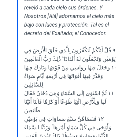
reveló a cada cielo sus órdenes. Y
Nosotros [Alá] adornamos el cielo más
bajo con luces y protección. Tal es el
decreto del Exaltado; el Conocedor.
٩ قُلْ أَئِنَّكُمْ لَتَكْفُرُونَ بِالَّذِي خَلَقَ الْأَرْضَ فِي
يَوْمَيْنِ وَتَجْعَلُونَ لَهُ أَنْدَادًا ۚ ذَٰلِكَ رَبُّ الْعَالَمِينَ
١٠ وَجَعَلَ فِيهَا رَوَاسِيَ مِنْ فَوْقِهَا وَبَارَكَ فِيهَا
وَقَدَّرَ فِيهَا أَقْوَاتَهَا فِي أَرْبَعَةِ أَيَّامٍ سَوَاءً
لِلسَّائِلِينَ
١١ ثُمَّ اسْتَوَىٰ إِلَى السَّمَاءِ وَهِيَ دُخَانٌ فَقَالَ
لَهَا وَلِلْأَرْضِ ائْتِيَا طَوْعًا أَوْ كَرْهًا قَالَتَا أَتَيْنَا
طَائِعِينَ
١٢ فَقَضَاهُنَّ سَبْعَ سَمَاوَاتٍ فِي يَوْمَيْنِ
وَأَوْحَىٰ فِي كُلِّ سَمَاءٍ أَمْرَهَا ۚ وَزَيَّنَّا السَّمَاءَ
الدُّنْيَا بِمَصَابِيحَ وَحِفْظًا ۚ ذَٰلِكَ تَقْدِيرُ الْعَزِيزِ