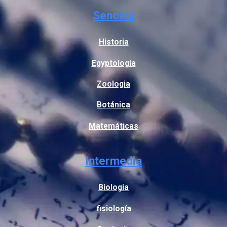
Sencilla
Historia
Egyptologia
Zoologia
Botánica
Matemáticas
Intermedia
Biologia
fisiología