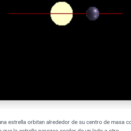
una estrella orbitan alrededor de su centro de masa co
que la estrella parezca oscilar de un lado a otro.