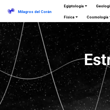
Egiptología
Geolog
Milagros del Corán
Física
Cosmología
Est