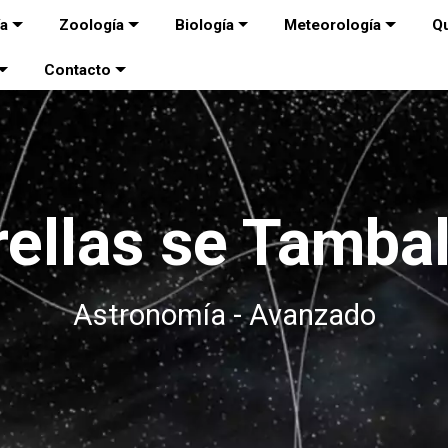
ía
Zoología
Biología
Meteorología
Q
Contacto
rellas se Tamba
Astronomía - Avanzado