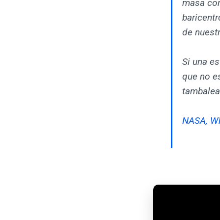
masa com
baricent
de nuestr
Si una es
que no es
tambalea
NASA, Wh