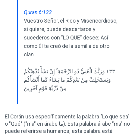
Quran 6:133
Vuestro Señor, el Rico y Misericordioso,
si quiere, puede descartaros y
sucederos con "LO QUE" desee; Así
como Él te creó de la semilla de otro
clan.
١٣٣ وَرَبُّكَ الْغَنِيُّ ذُو الرَّحْمَةِ ۚ إِنْ يَشَأْ يُذْهِبْكُمْ
وَيَسْتَخْلِفْ مِنْ بَعْدِكُمْ مَا يَشَاءُ كَمَا أَنْشَأَكُمْ
مِنْ ذُرِّيَّةِ قَوْمٍ آخَرِينَ
El Corán usa específicamente la palabra "Lo que sea"
o "Qué" ("ma" en árabe ما). Esta palabra árabe "ma" no
puede referirse a humanos; esta palabra está