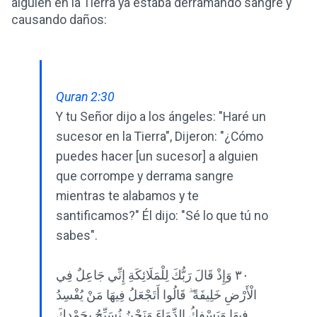
alguien en la Tierra ya estaba derramando sangre y
causando daños:
Quran 2:30
Y tu Señor dijo a los ángeles: "Haré un
sucesor en la Tierra", Dijeron: "¿Cómo
puedes hacer [un sucesor] ​​a alguien
que corrompe y derrama sangre
mientras te alabamos y te
santificamos?" Él dijo: "Sé lo que tú no
sabes".
٣٠ وَإِذْ قَالَ رَبُّكَ لِلْمَلَائِكَةِ إِنِّي جَاعِلٌ فِي
الْأَرْضِ خَلِيفَةً ۖ قَالُوا أَتَجْعَلُ فِيهَا مَنْ يُفْسِدُ
فِيهَا وَيَسْفِكُ الدِّمَاءَ وَنَحْنُ نُسَبِّحُ بِحَمْدِكَ