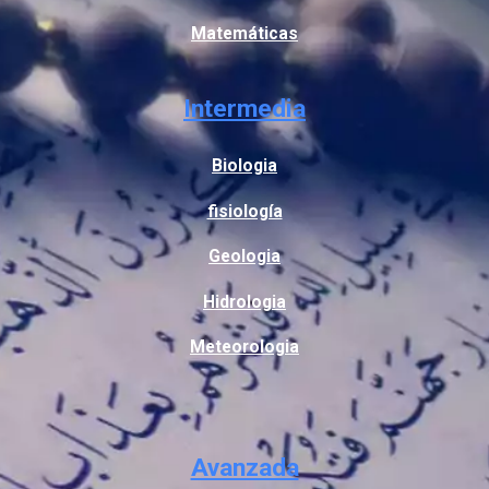
Matemáticas
Intermedia
Biologia
fisiología
Geologia
Hidrologia
Meteorologia
Avanzada