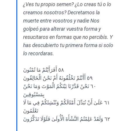
¿Ves tu propio semen? ¿Lo creas tú o lo
creamos nosotros? Decretamos la
muerte entre vosotros y nadie Nos
golpeó para alterar vuestra forma y
resucitaros en formas que no percibís. Y
has descubierto tu primera forma si solo
lo recordaras.
٥٨ أَفَرَأَيْتُمْ مَا تُمْنُونَ
٥٩ أَأَنْتُمْ تَخْلُقُونَهُ أَمْ نَحْنُ الْخَالِقُونَ
٦٠ نَحْنُ قَدَّرْنَا بَيْنَكُمُ الْمَوْتَ وَمَا نَحْنُ
بِمَسْبُوقِينَ
٦١ عَلَىٰ أَنْ نُبَدِّلَ أَمْثَالَكُمْ وَنُنْشِئَكُمْ فِي مَا لَا
تَعْلَمُونَ
٦٢ وَلَقَدْ عَلِمْتُمُ النَّشْأَةَ الْأُولَىٰ فَلَوْلَا تَذَكَّرُونَ