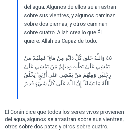
del agua. Algunos de ellos se arrastran
sobre sus vientres, y algunos caminan
sobre dos piernas, y otros caminan
sobre cuatro. Allah crea lo que Él
quiere. Allah es Capaz de todo.
٤٥ وَاللَّهُ خَلَقَ كُلَّ دَابَّةٍ مِنْ مَاءٍ ۖ فَمِنْهُمْ مَنْ
يَمْشِي عَلَىٰ بَطْنِهِ وَمِنْهُمْ مَنْ يَمْشِي عَلَىٰ
رِجْلَيْنِ وَمِنْهُمْ مَنْ يَمْشِي عَلَىٰ أَرْبَعٍ ۚ يَخْلُقُ
اللَّهُ مَا يَشَاءُ ۚ إِنَّ اللَّهَ عَلَىٰ كُلِّ شَيْءٍ قَدِيرٌ
El Corán dice que todos los seres vivos provienen
del agua, algunos se arrastran sobre sus vientres,
otros sobre dos patas y otros sobre cuatro.