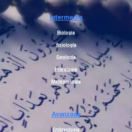
Intermedia
Biologia
fisiología
Geologia
Hidrologia
Meteorologia
Avanzada
Embryologia