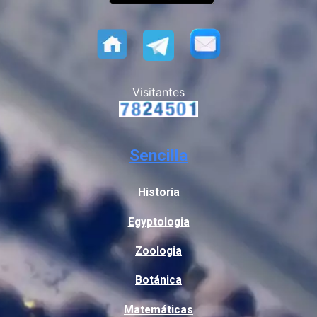
Visitantes
Sencilla
Historia
Egyptologia
Zoologia
Botánica
Matemáticas