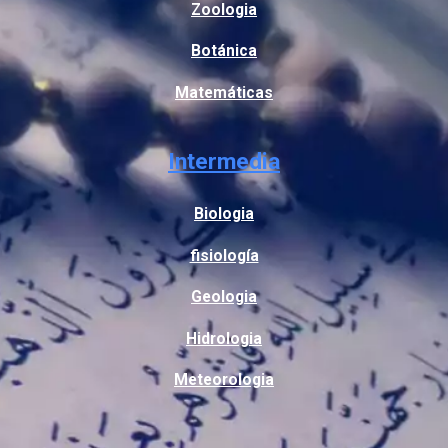
Zoologia
Botánica
Matemáticas
Intermedia
Biologia
fisiología
Geologia
Hidrologia
Meteorologia