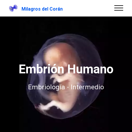
Milagros del Corán
Embrión Humano
Embriología - Intermedio