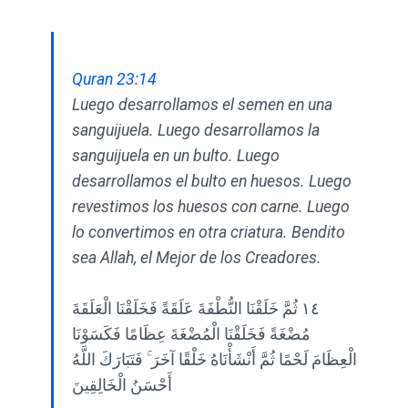
Quran 23:14
Luego desarrollamos el semen en una
sanguijuela. Luego desarrollamos la
sanguijuela en un bulto. Luego
desarrollamos el bulto en huesos. Luego
revestimos los huesos con carne. Luego
lo convertimos en otra criatura. Bendito
sea Allah, el Mejor de los Creadores.
١٤ ثُمَّ خَلَقْنَا النُّطْفَةَ عَلَقَةً فَخَلَقْنَا الْعَلَقَةَ
مُضْغَةً فَخَلَقْنَا الْمُضْغَةَ عِظَامًا فَكَسَوْنَا
الْعِظَامَ لَحْمًا ثُمَّ أَنْشَأْنَاهُ خَلْقًا آخَرَ ۚ فَتَبَارَكَ اللَّهُ
أَحْسَنُ الْخَالِقِينَ