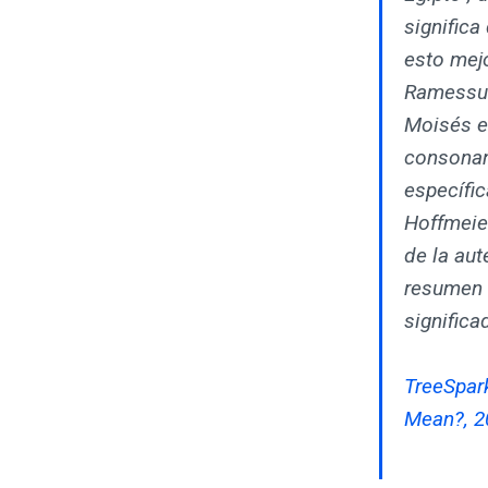
significa
esto mej
Ramessu 
Moisés e
consonant
específi
Hoffmeier
de la aut
resumen ú
significa
TreeSpar
Mean?, 2