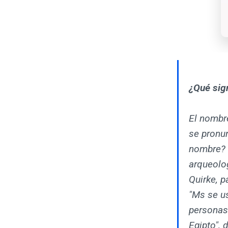
¿Qué sig
El nombr
se pronu
nombre? 
arqueolog
Quirke, 
"Ms se u
personas 
Egipto", 