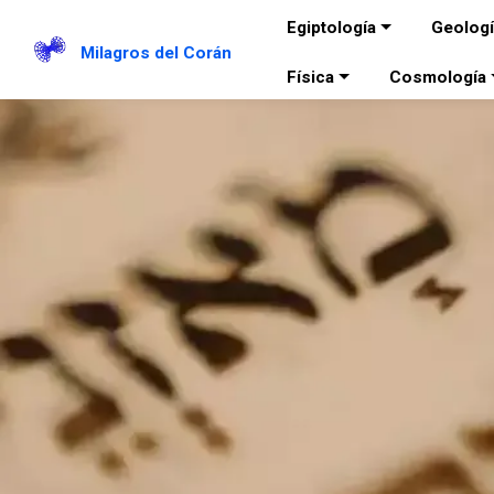
Egiptología
Geolog
Milagros del Corán
Física
Cosmología