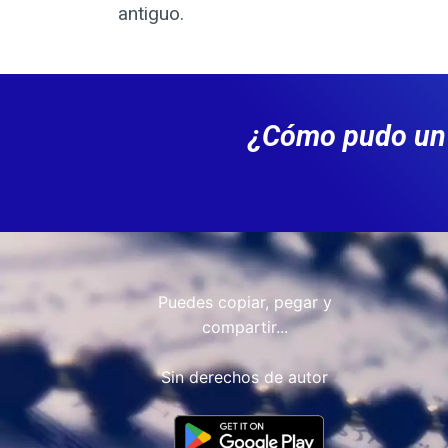
antiguo.
¿Cómo pudo un 
Puedes copiar, pegar y
compartir...
Sin derechos de autor