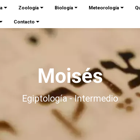
ía
Zoología
Biología
Meteorología
Q
Contacto
Moisés
Egiptología - Intermedio