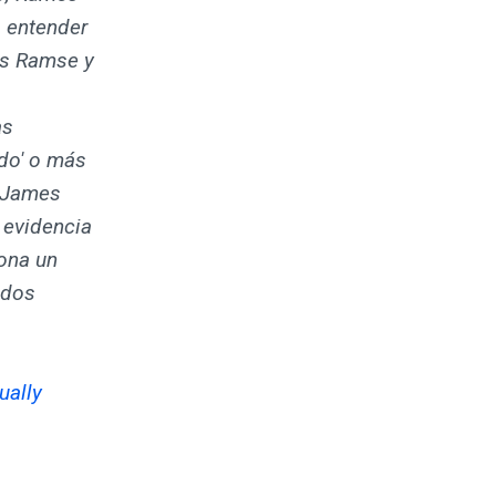
a entender
es Ramse y
as
ido' o más
e James
a evidencia
iona un
 dos
ually