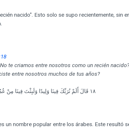
"recién nacido". Esto solo se supo recientemente, sin 
.
:18
"¿No te criamos entre nosotros como un recién nacido
iste entre nosotros muchos de tus años?
١٨ قَالَ أَلَمْ نُرَبِّكَ فِينَا وَلِيدًا وَلَبِثْتَ فِينَا مِنْ عُمُرِكَ سِنِينَ