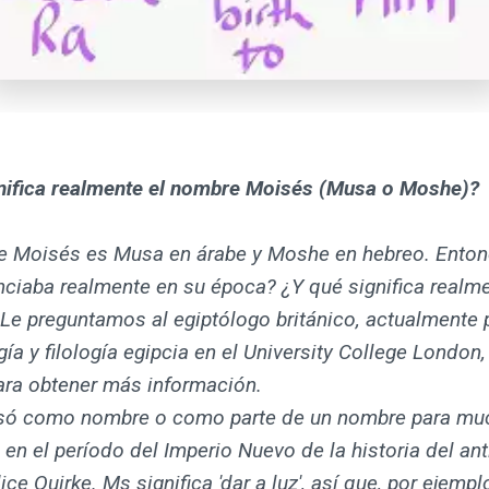
nifica realmente el nombre Moisés (Musa o Moshe)?
e Moisés es Musa en árabe y Moshe en hebreo. Ento
nciaba realmente en su época? ¿Y qué significa realm
Le preguntamos al egiptólogo británico, actualmente 
ía y filología egipcia en el University College London
para obtener más información.
só como nombre o como parte de un nombre para mu
en el período del Imperio Nuevo de la historia del an
dice Quirke. Ms significa 'dar a luz', así que, por ejemp