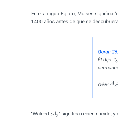
En el antiguo Egipto, Moisés significa 
1400 años antes de que se descubriera
Quran 26
Él dijo: 
permanec
"Waleed وليد" significa recién nacido; y es un nombre popular entre los árabes. Este resultó ser el nombre de Moisés en egipcio