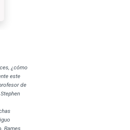
nces, ¿cómo
ente este
profesor de
, Stephen
chas
tiguo
lo, Rames