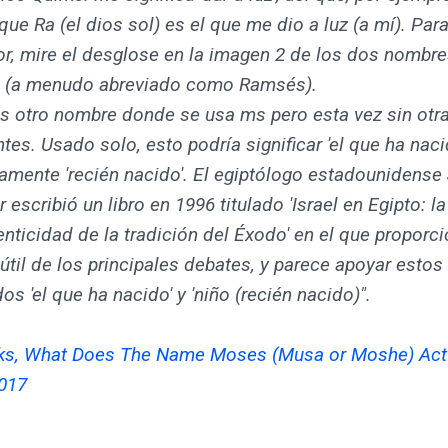
 que Ra (el dios sol) es el que me dio a luz (a mí). Par
or, mire el desglose en la imagen 2 de los dos nombr
(a menudo abreviado como Ramsés).
s otro nombre donde se usa ms pero esta vez sin otr
es. Usado solo, esto podría significar 'el que ha nac
camente 'recién nacido'. El egiptólogo estadounidens
 escribió un libro en 1996 titulado 'Israel en Egipto: l
enticidad de la tradición del Éxodo' en el que proporc
til de los principales debates, y parece apoyar estos
dos 'el que ha nacido' y 'niño (recién nacido)".
ks, What Does The Name Moses (Musa or Moshe) Act
017