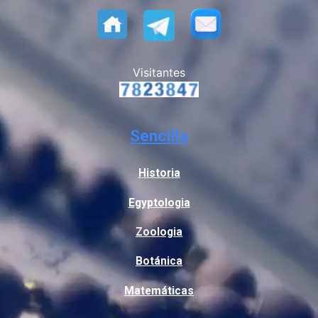
Visitantes
Sencilla
Historia
Egyptologia
Zoologia
Botánica
Matemáticas