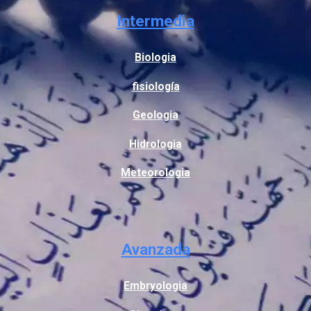
Intermedia
Biologia
fisiología
Geologia
Hidrologia
Meteorologia
Avanzada
Embryologia