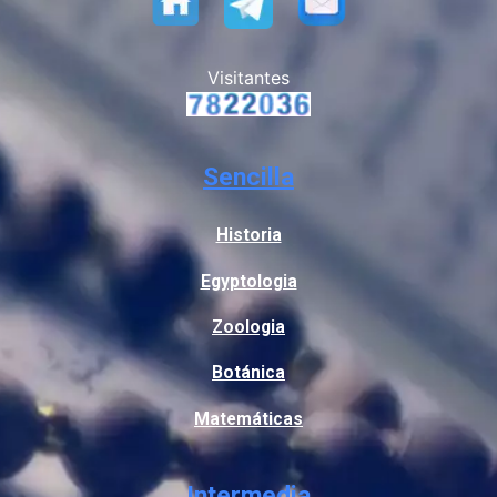
Visitantes
Sencilla
Historia
Egyptologia
Zoologia
Botánica
Matemáticas
Intermedia