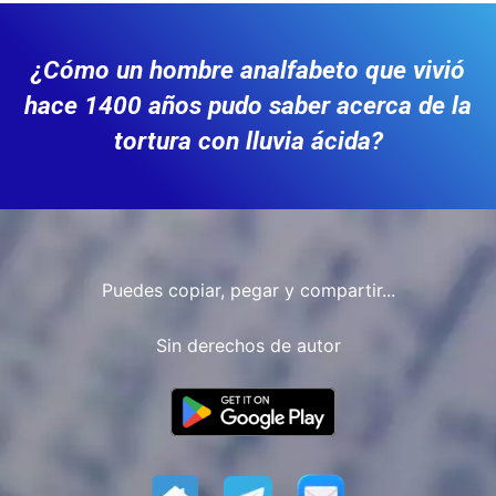
¿Cómo un hombre analfabeto que vivió
hace 1400 años pudo saber acerca de la
tortura con lluvia ácida?
Puedes copiar, pegar y compartir...
Sin derechos de autor