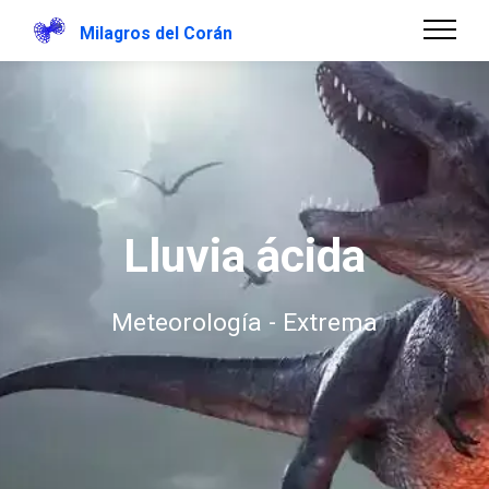
Milagros del Corán
Lluvia ácida
Meteorología - Extrema