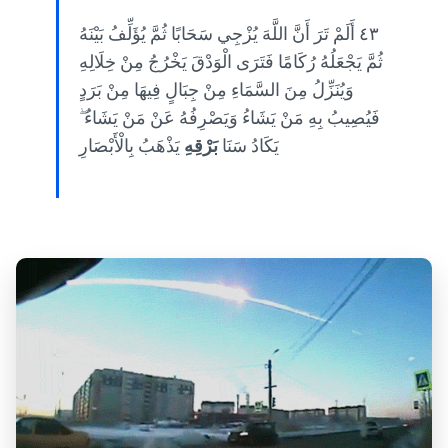
٤٣ أَلَمْ تَرَ أَنَّ اللَّهَ يُزْجِي سَحَابًا ثُمَّ يُؤَلِّفُ بَيْنَهُ
ثُمَّ يَجْعَلُهُ رُكَامًا فَتَرَى الْوَدْقَ يَخْرُجُ مِنْ خِلَالِهِ
وَيُنَزِّلُ مِنَ السَّمَاءِ مِنْ جِبَالٍ فِيهَا مِنْ بَرَدٍ
فَيُصِيبُ بِهِ مَنْ يَشَاءُ وَيَصْرِفُهُ عَنْ مَنْ يَشَاءُ ۖ
يَكَادُ سَنَا
بَرْقِهِ
يَذْهَبُ بِالْأَبْصَارِ