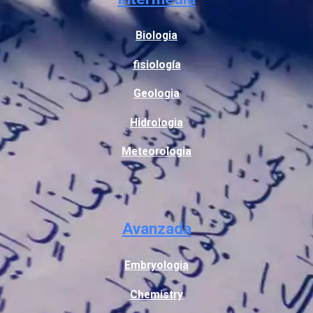
Biologia
fisiología
Geologia
Hidrologia
Meteorologia
Avanzada
Embryologia
Chemistry