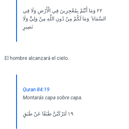
٢٢ وَمَا أَنْتُمْ بِمُعْجِزِينَ فِي الْأَرْضِ وَلَا فِي
السَّمَاءِ ۖ وَمَا لَكُمْ مِنْ دُونِ اللَّهِ مِنْ وَلِيٍّ وَلَا
نَصِيرٍ
El hombre alcanzará el cielo.
Quran 84:19
Montarás capa sobre capa.
١٩ لَتَرْكَبُنَّ طَبَقًا عَنْ طَبَقٍ