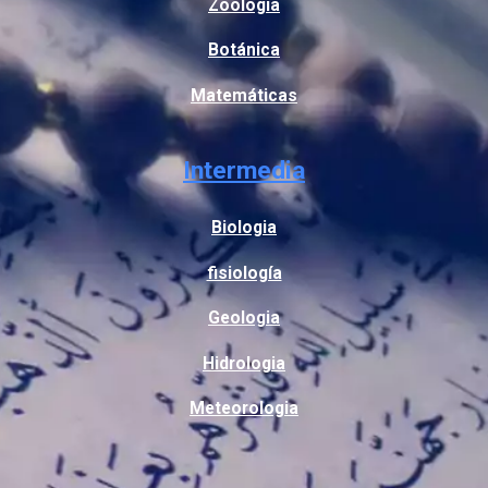
Zoologia
Botánica
Matemáticas
Intermedia
Biologia
fisiología
Geologia
Hidrologia
Meteorologia