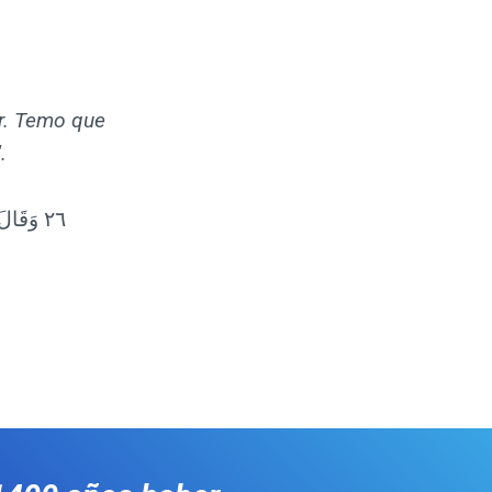
or. Temo que
.
٢٦ وَقَال