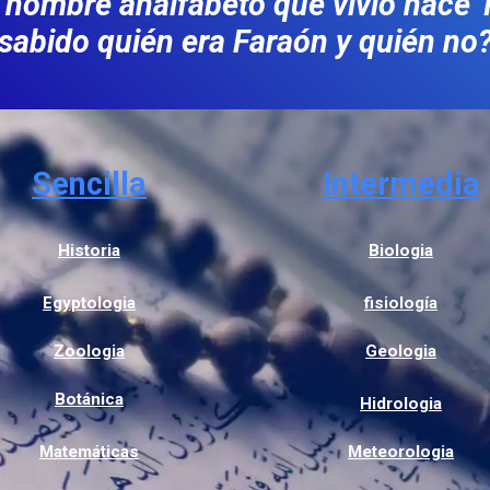
hombre analfabeto que vivió hace 
sabido quién era Faraón y quién no
Sencilla
Intermedia
Historia
Biologia
Egyptologia
fisiología
Zoologia
Geologia
Botánica
Hidrologia
Matemáticas
Meteorologia