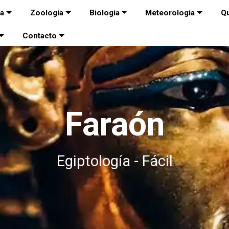
ía
Zoología
Biología
Meteorología
Q
Contacto
Faraón
Egiptología - Fácil