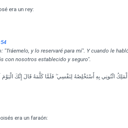
sé era un rey:
:54
jo: "Tráemelo, y lo reservaré para mí". Y cuando le habló,
ás con nosotros establecido y seguro".
الْمَلِكُ ائْتُونِي بِهِ أَسْتَخْلِصْهُ لِنَفْسِي ۖ فَلَمَّا كَلَّمَهُ قَالَ إِنَّكَ الْيَوْمَ ل
oisés era un faraón: