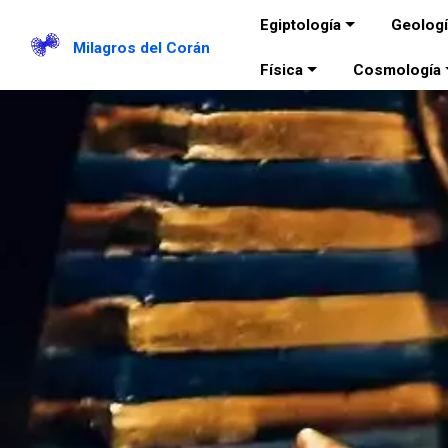
Egiptología
Geolog
Milagros del Corán
Física
Cosmología