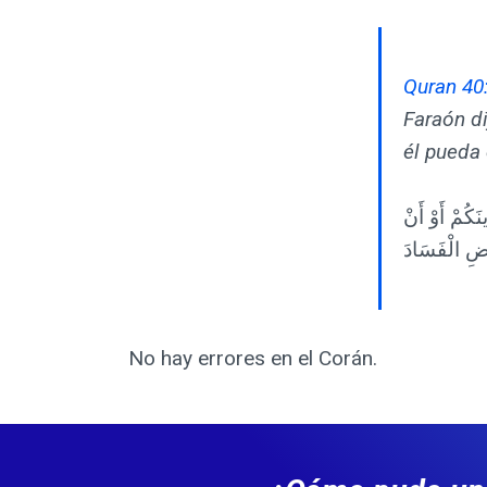
Quran 40
Faraón di
él pueda 
نَكُمْ أَوْ أَنْ
ْضِ الْفَسَادَ
No hay errores en el Corán.