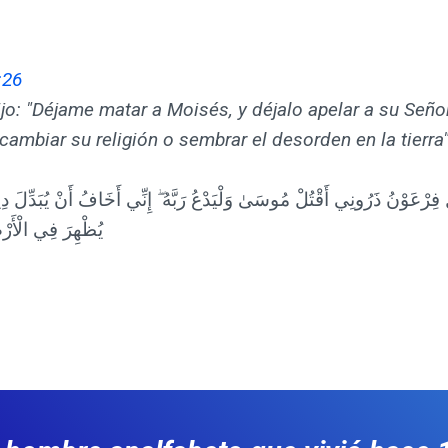
:26
jo: "Déjame matar a Moisés, y déjalo apelar a su Señ
cambiar su religión o sembrar el desorden en la tierra"
َ فِرْعَوْنُ ذَرُونِي أَقْتُلْ مُوسَىٰ وَلْيَدْعُ رَبَّهُ ۖ إِنِّي أَخَافُ أَنْ يُبَدِّلَ دِي
يُظْهِرَ فِي الْأَر