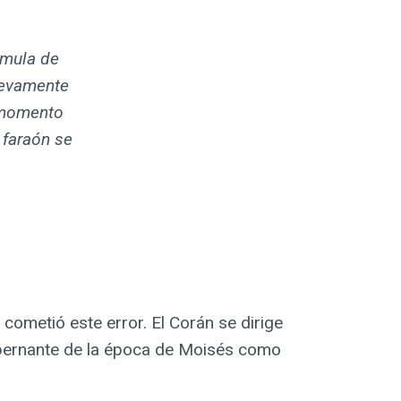
rmula de
uevamente
n momento
 faraón se
cometió este error. El Corán se dirige
obernante de la época de Moisés como