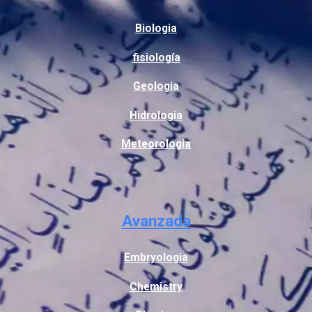
Biologia
fisiología
Geologia
Hidrologia
Meteorologia
Avanzada
Embryologia
Chemistry