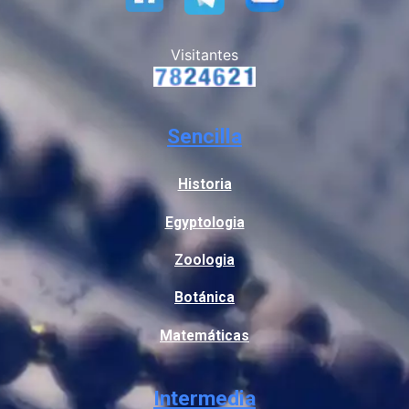
Visitantes
Sencilla
Historia
Egyptologia
Zoologia
Botánica
Matemáticas
Intermedia