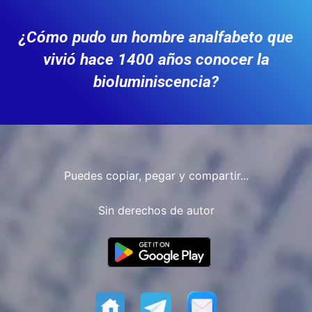
¿Cómo pudo un hombre analfabeto que
vivió hace 1400 años conocer la
bioluminiscencia?
Puedes copiar, pegar y compartir...
Sin derechos de autor