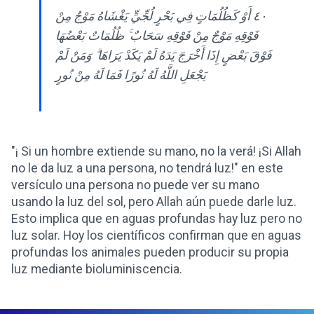
٤٠ أَوْ كَظُلُمَاتٍ فِي بَحْرٍ لُجِّيٍّ يَغْشَاهُ مَوْجٌ مِنْ
فَوْقِهِ مَوْجٌ مِنْ فَوْقِهِ سَحَابٌ ۚ ظُلُمَاتٌ بَعْضُهَا
فَوْقَ بَعْضٍ إِذَا أَخْرَجَ يَدَهُ لَمْ يَكَدْ يَرَاهَا ۗ وَمَنْ لَمْ
يَجْعَلِ اللَّهُ لَهُ نُورًا فَمَا لَهُ مِنْ نُورٍ
"¡ Si un hombre extiende su mano, no la verá! ¡Si Allah
no le da luz a una persona, no tendrá luz!" en este
versículo una persona no puede ver su mano
usando la luz del sol, pero Allah aún puede darle luz.
Esto implica que en aguas profundas hay luz pero no
luz solar. Hoy los científicos confirman que en aguas
profundas los animales pueden producir su propia
luz mediante bioluminiscencia.