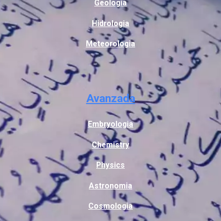
Geologia
Hidrologia
Meteorologia
Avanzada
Embryologia
Chemistry
Physics
Astronomia
Cosmologia