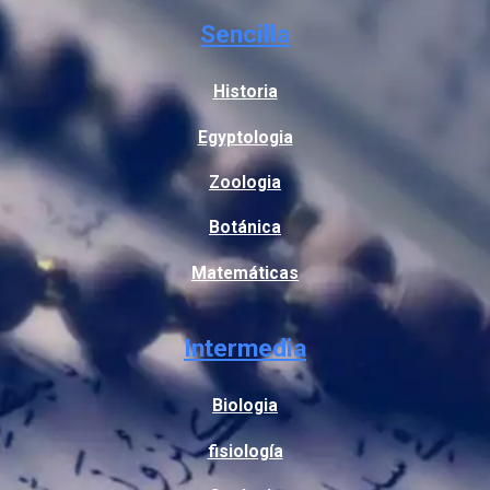
Sencilla
Historia
Egyptologia
Zoologia
Botánica
Matemáticas
Intermedia
Biologia
fisiología