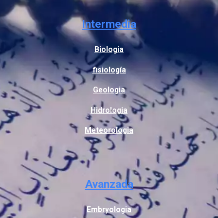
Intermedia
Biologia
fisiología
Geologia
Hidrologia
Meteorologia
Avanzada
Embryologia