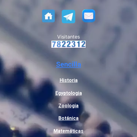
Visitantes
Sencilla
Historia
Egyptologia
Zoologia
Botánica
Matemáticas