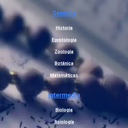
Sencilla
Historia
Egyptologia
Zoologia
Botánica
Matemáticas
Intermedia
Biologia
fisiología