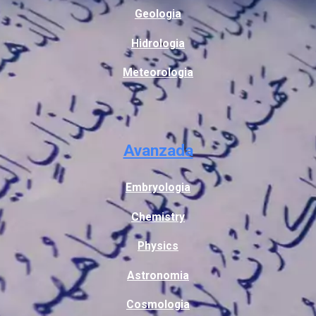
Geologia
Hidrologia
Meteorologia
Avanzada
Embryologia
Chemistry
Physics
Astronomia
Cosmologia