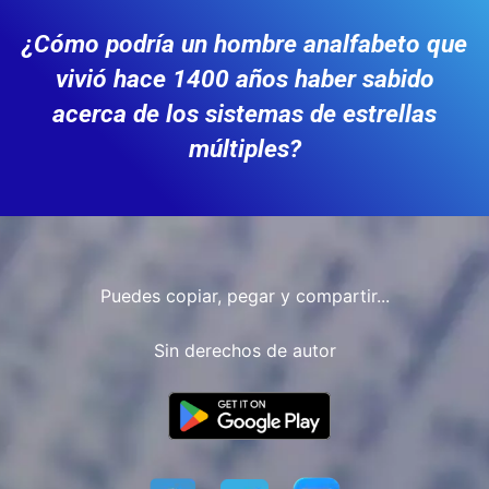
¿Cómo podría un hombre analfabeto que
vivió hace 1400 años haber sabido
acerca de los sistemas de estrellas
múltiples?
Puedes copiar, pegar y compartir...
Sin derechos de autor