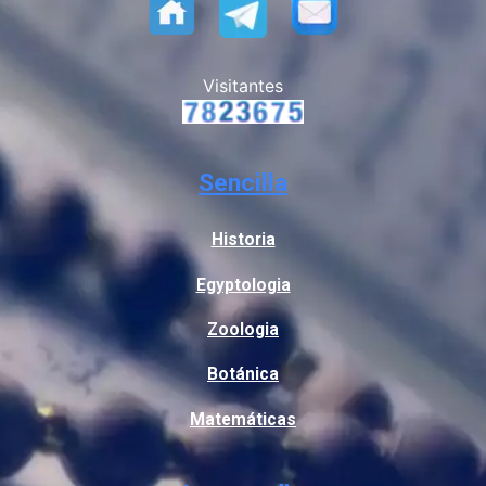
Visitantes
Sencilla
Historia
Egyptologia
Zoologia
Botánica
Matemáticas