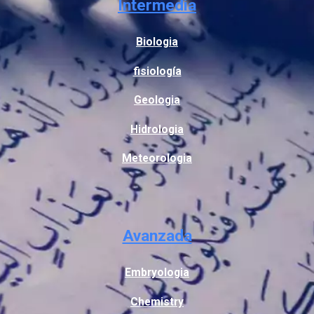
Intermedia
Biologia
fisiología
Geologia
Hidrologia
Meteorologia
Avanzada
Embryologia
Chemistry