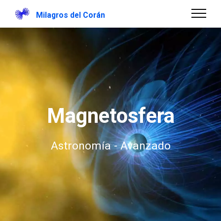
Milagros del Corán
Magnetosfera
Astronomía - Avanzado