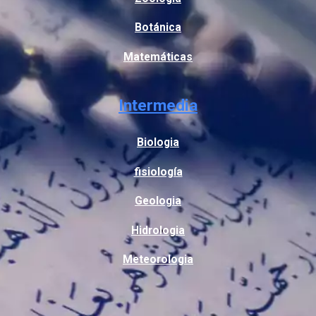
Botánica
Matemáticas
Intermedia
Biologia
fisiología
Geologia
Hidrologia
Meteorologia