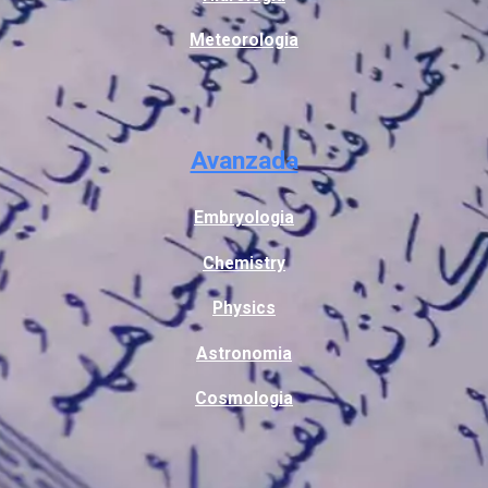
Meteorologia
Avanzada
Embryologia
Chemistry
Physics
Astronomia
Cosmologia