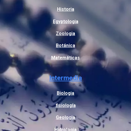
Historia
Egyptologia
Zoologia
Botánica
Matemáticas
Intermedia
Biologia
fisiología
Geologia
Hidrologia