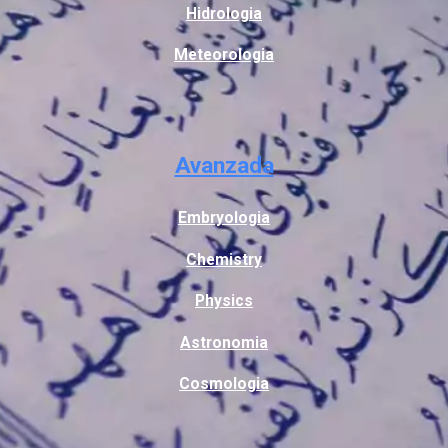
Hidrologia
Meteorologia
Avanzada
Embryologia
Chemistry
Physics
Astronomia
Cosmologia