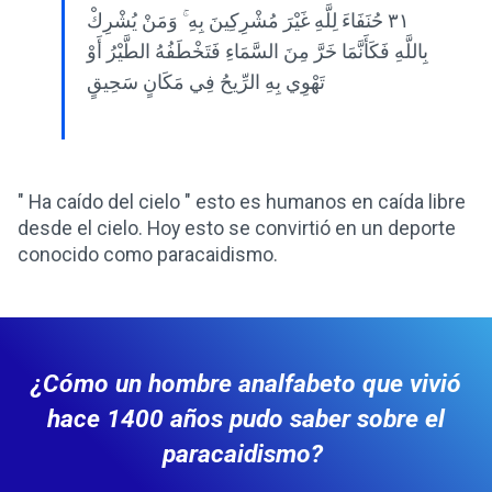
٣١ حُنَفَاءَ لِلَّهِ غَيْرَ مُشْرِكِينَ بِهِ ۚ وَمَنْ يُشْرِكْ
بِاللَّهِ فَكَأَنَّمَا خَرَّ مِنَ السَّمَاءِ فَتَخْطَفُهُ الطَّيْرُ أَوْ
تَهْوِي بِهِ الرِّيحُ فِي مَكَانٍ سَحِيقٍ
" Ha caído del cielo " esto es humanos en caída libre
desde el cielo. Hoy esto se convirtió en un deporte
conocido como paracaidismo.
¿Cómo un hombre analfabeto que vivió
hace 1400 años pudo saber sobre el
paracaidismo?