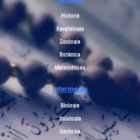
Historia
Egyptologia
Zoologia
Botánica
Matemáticas
Intermedia
Biologia
fisiología
Geologia