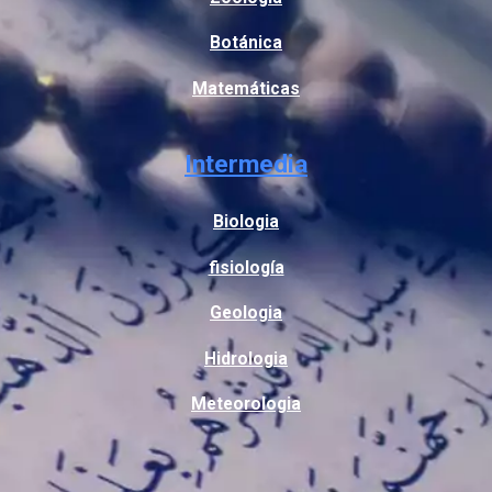
Botánica
Matemáticas
Intermedia
Biologia
fisiología
Geologia
Hidrologia
Meteorologia