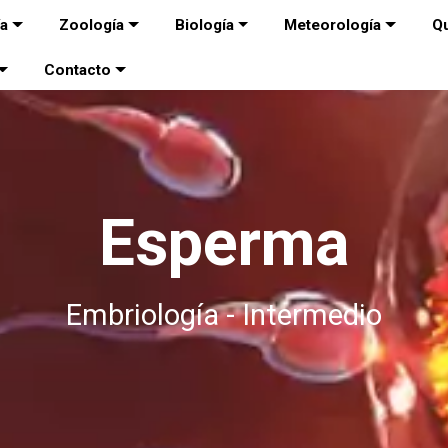
ía
Zoología
Biología
Meteorología
Q
Contacto
Esperma
Embriología - Intermedio