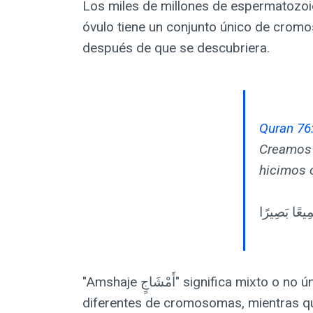
Los miles de millones de espermatozoi
óvulo tiene un conjunto único de crom
después de que se descubriera.
Quran 76
Creamos 
hicimos o
"Amshaje أَمْشَاجٍ" significa mixto o no único. Hoy sabemos que los billones de espermatozoides dan billones de combinaciones
diferentes de cromosomas, mientras que