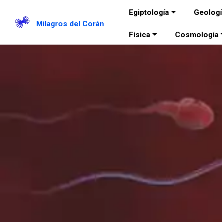
Egiptología
Geolog
Milagros del Corán
Física
Cosmología