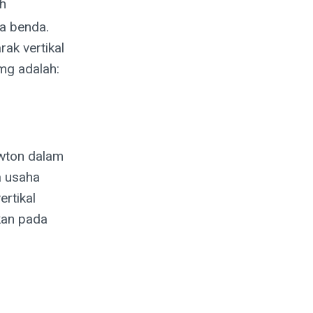
h
a benda.
ak vertikal
mg adalah:
ewton dalam
a usaha
ertikal
kan pada