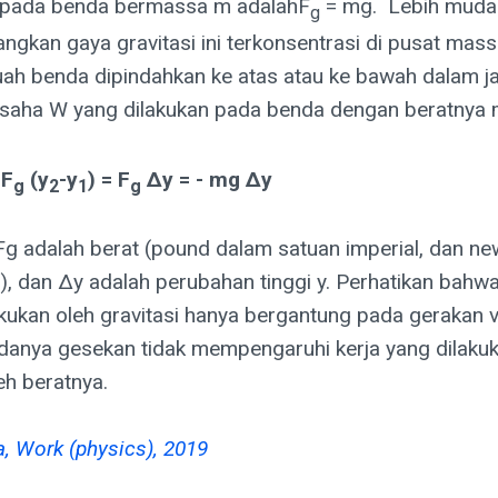
i pada benda bermassa m adalahF
= mg. Lebih muda
g
gkan gaya gravitasi ini terkonsentrasi di pusat mass
uah benda dipindahkan ke atas atau ke bawah dalam jar
usaha W yang dilakukan pada benda dengan beratnya 
 F
(y
-y
) = F
Δy = - mg Δy
g
2
1
g
Fg adalah berat (pound dalam satuan imperial, dan n
I), dan Δy adalah perubahan tinggi y. Perhatikan bahw
kukan oleh gravitasi hanya bergantung pada gerakan v
danya gesekan tidak mempengaruhi kerja yang dilaku
eh beratnya.
, Work (physics), 2019