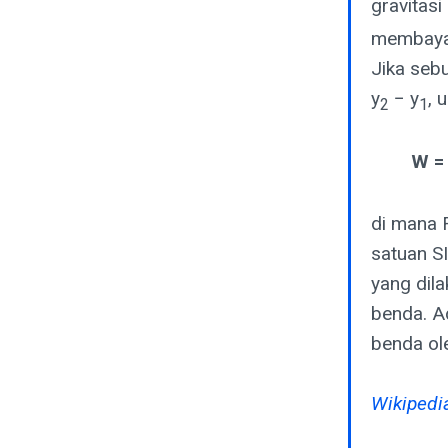
gravitas
membayan
Jika seb
y
− y
, 
2
1
W =
di mana 
satuan S
yang dila
benda. A
benda ol
Wikipedia