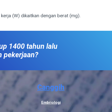
rti melakukan pekerjaan. Di sini kerja (W) dikaitkan dengan berat (mg).
up 1400 tahun lalu
n pekerjaan?
Canggih
Embriologi