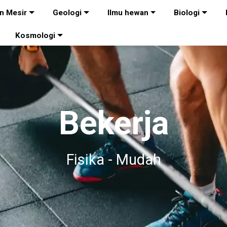
n Mesir
Geologi
Ilmu hewan
Biologi
Kosmologi
Bekerja
Fisika - Mudah