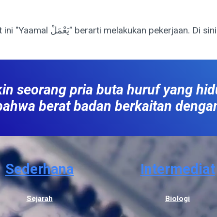
"Aamal عمل" artinya bekerja. Dalam ayat ini "Yaamal يَعْمَلْ" bera
 seorang pria buta huruf yang hid
bahwa berat badan berkaitan denga
Sederhana
Intermediat
Sejarah
Biologi