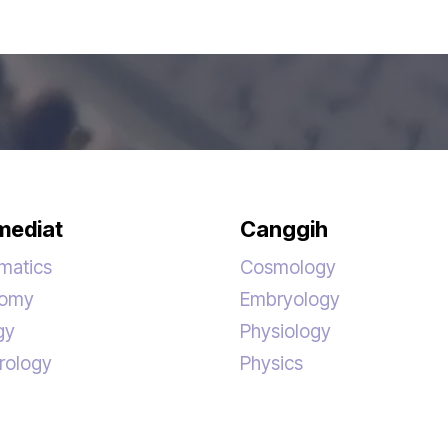
mediat
Canggih
matics
Cosmology
nomy
Embryology
gy
Physiology
rology
Physics