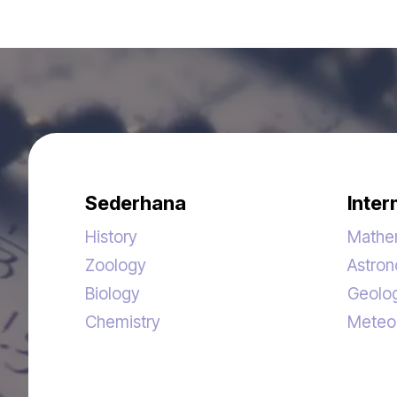
Sederhana
Inter
History
Mathe
Zoology
Astro
Biology
Geolo
Chemistry
Meteo