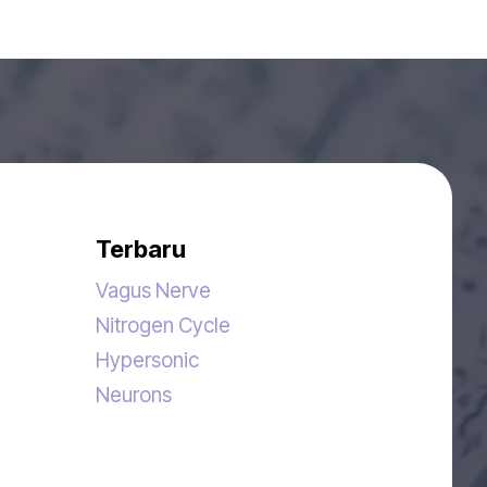
Terbaru
Vagus Nerve
Nitrogen Cycle
Hypersonic
Neurons