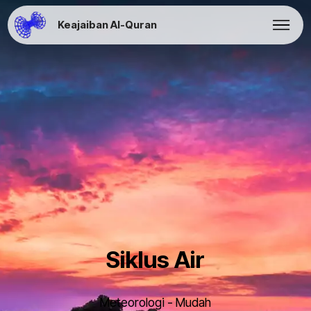
Keajaiban Al-Quran
Siklus Air
Meteorologi - Mudah