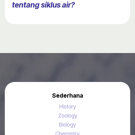
tentang siklus air?
Sederhana
History
Zoology
Biology
Chemistry