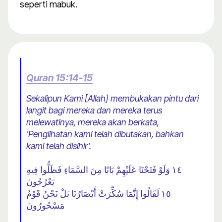
seperti mabuk.
Quran 15:14-15
Sekalipun Kami [Allah] membukakan pintu dari
langit bagi mereka dan mereka terus
melewatinya, mereka akan berkata,
'Penglihatan kami telah dibutakan, bahkan
kami telah disihir'.
١٤ وَلَوْ فَتَحْنَا عَلَيْهِمْ بَابًا مِنَ السَّمَاءِ فَظَلُّوا فِيهِ
يَعْرُجُونَ
١٥ لَقَالُوا إِنَّمَا سُكِّرَتْ أَبْصَارُنَا بَلْ نَحْنُ قَوْمٌ
مَسْحُورُونَ