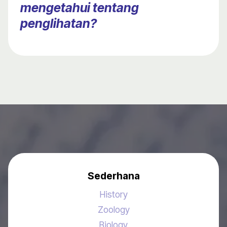
mengetahui tentang
penglihatan?
Sederhana
History
Zoology
Biology