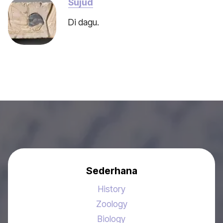
Sujud
Di dagu.
Sederhana
History
Zoology
Biology