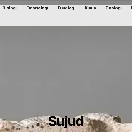
Biologi
Embriologi
Fisiologi
Kimia
Geologi
Sujud