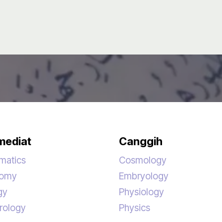
mediat
Canggih
matics
Cosmology
nomy
Embryology
gy
Physiology
rology
Physics