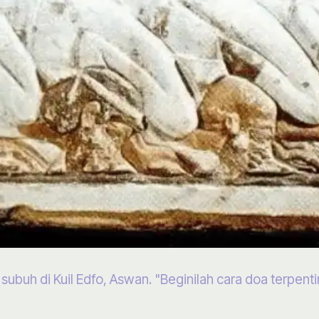
subuh di Kuil Edfo, Aswan. "Beginilah cara doa terpenti