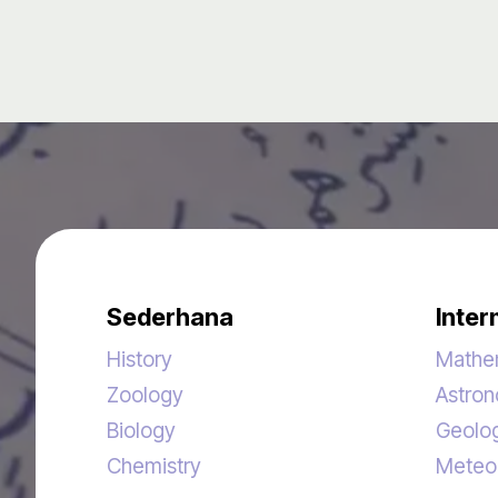
Sederhana
Inter
History
Mathe
Zoology
Astro
Biology
Geolo
Chemistry
Meteo