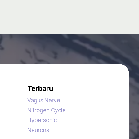
Terbaru
Vagus Nerve
Nitrogen Cycle
Hypersonic
Neurons