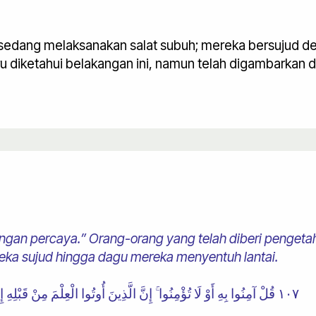
ang sedang melaksanakan salat subuh; mereka bersuju
ru diketahui belakangan ini, namun telah digambarkan 
angan percaya.” Orang-orang yang telah diberi pengetah
ka sujud hingga dagu mereka menyentuh lantai.
١٠٧ قُلْ آمِنُوا بِهِ أَوْ لَا تُؤْمِنُوا ۚ إِنَّ الَّذِينَ أُوتُوا الْعِلْمَ مِنْ قَبْلِهِ إِذَا يُتْلَىٰ عَلَيْهِمْ يَخِرُّونَ لِلْأَذْقَانِ سُجَّدًا