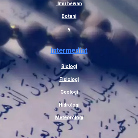
Ilmu hewan
Botani
v
Intermediat
Biologi
Fisiologi
Geologi
Hidrologi
Meteorologi