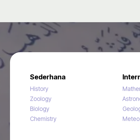
Sederhana
Inter
History
Mathe
Zoology
Astro
Biology
Geolo
Chemistry
Meteo