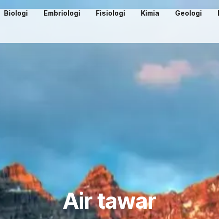
Biologi
Embriologi
Fisiologi
Kimia
Geologi
Air tawar