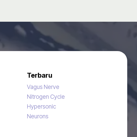
Terbaru
Vagus Nerve
Nitrogen Cycle
Hypersonic
Neurons