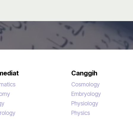
mediat
Canggih
matics
Cosmology
nomy
Embryology
gy
Physiology
rology
Physics