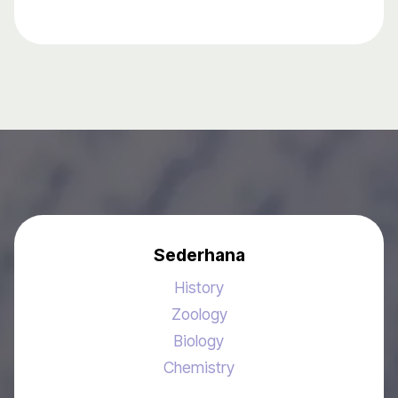
Sederhana
History
Zoology
Biology
Chemistry