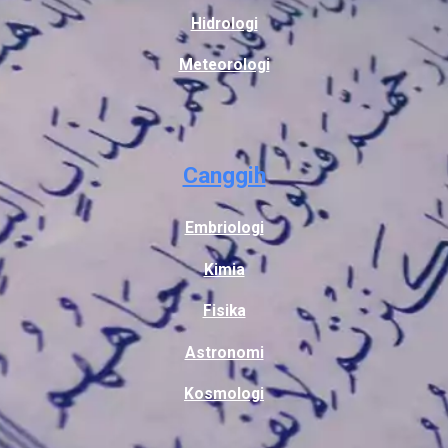
Hidrologi
Meteorologi
Canggih
Embriologi
Kimia
Fisika
Astronomi
Kosmologi