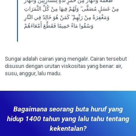
طَعْمُهُ وَأَنْهَارٌ مِنْ خَمْرٍ لَذَّةٍ لِلشَّارِبِينَ وَأَنْهَارٌ
مِنْ عَسَلٍ مُصَفًّى ۖ وَلَهُمْ فِيهَا مِنْ كُلِّ الثَّمَرَاتِ
وَمَغْفِرَةٌ مِنْ رَبِّهِمْ ۖ كَمَنْ هُوَ خَالِدٌ فِي النَّارِ
وَسُقُوا مَاءً حَمِيمًا فَقَطَّعَ أَمْعَاءَهُمْ
Sungai adalah cairan yang mengalir. Cairan tersebut
disusun dengan urutan viskositas yang benar: air,
susu, anggur, lalu madu.
Bagaimana seorang buta huruf yang
hidup 1400 tahun yang lalu tahu tentang
kekentalan?