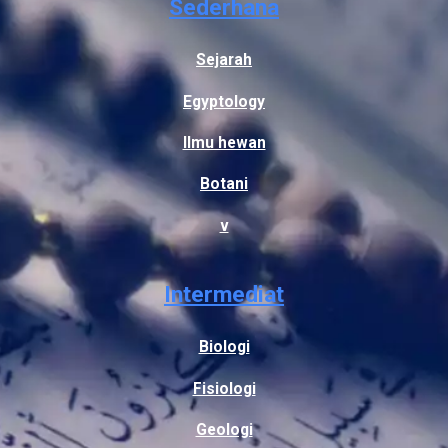
Sederhana
Sejarah
Egyptology
Ilmu hewan
Botani
v
Intermediat
Biologi
Fisiologi
Geologi