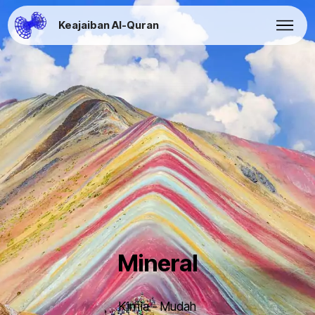
Keajaiban Al-Quran
Mineral
Kimia - Mudah