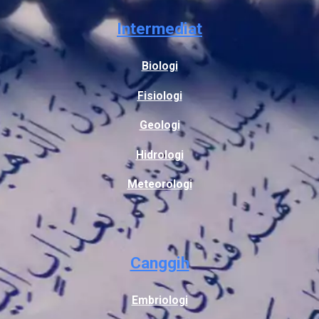
Intermediat
Biologi
Fisiologi
Geologi
Hidrologi
Meteorologi
Canggih
Embriologi