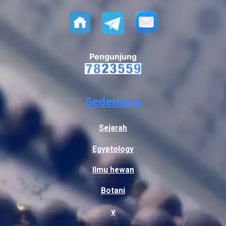
Pengunjung
Sederhana
Sejarah
Egyptology
Ilmu hewan
Botani
v