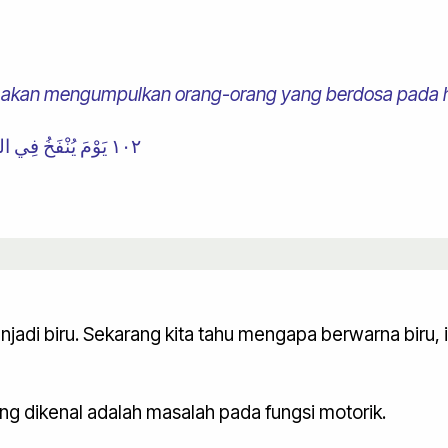
i akan mengumpulkan orang-orang yang berdosa pada har
١٠٢ يَوْمَ يُنْفَخُ فِي الصُّورِ ۚ وَنَحْشُرُ الْمُجْرِمِينَ يَوْمَئِذٍ زُرْقًا
njadi biru. Sekarang kita tahu mengapa berwarna biru, i
ang dikenal adalah masalah pada fungsi motorik.