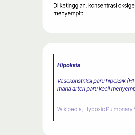
Di ketinggian, konsentrasi oksig
menyempit:
Hipoksia​
Vasokonstriksi paru hipoksik (H
mana arteri paru kecil menyempi
Wikipedia, Hypoxic Pulmonary 