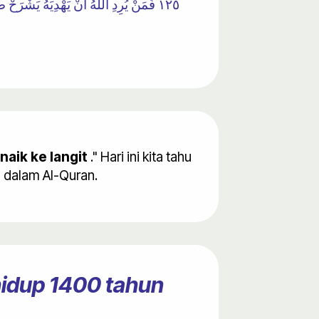
١٢٥ فَمَنْ يُرِدِ اللَّهُ أَنْ يَهْدِيَهُ يَشْرَحْ
aik ke langit
." Hari ini kita tahu
 dalam Al-Quran.
hidup 1400 tahun