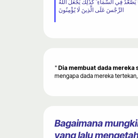
ا يَصَّعَّدُ فِي السَّمَاءِ ۚ كَذَٰلِكَ يَجْعَلُ اللَّهُ
الرِّجْسَ عَلَى الَّذِينَ لَا يُؤْمِنُونَ
"
Dia membuat dada mereka se
mengapa dada mereka tertekan, 
Bagaimana mungkin
yang lalu mengetah