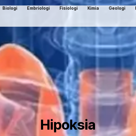
Biologi
Embriologi
Fisiologi
Kimia
Geologi
Hipoksia