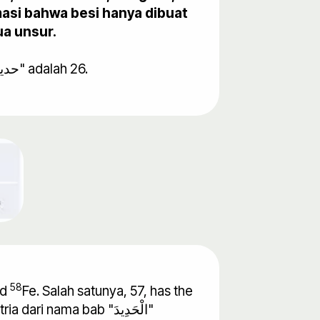
masi bahwa besi hanya dibuat
ua unsur.
Nomor atom besi adalah 26. Ternyata nilai gematria dari kata Besi dalam bahasa Arab "حديد" adalah 26.
58
nd
Fe. Salah satunya, 57, has the
nama bab "الْحَدِيدَ"