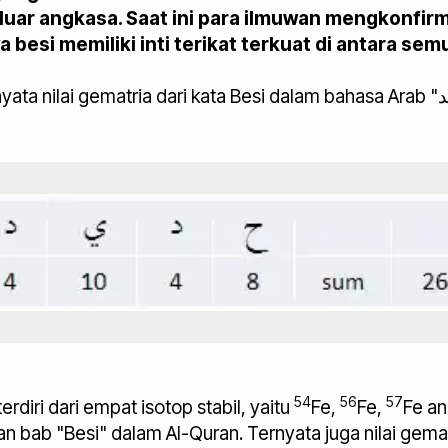
 luar angkasa. Saat ini para ilmuwan mengkonfir
 besi memiliki inti terikat terkuat di antara sem
54
56
57
rdiri dari empat isotop stabil, yaitu
Fe,
Fe,
Fe a
 "Besi" dalam Al-Quran. Ternyata juga nilai gematria dari 