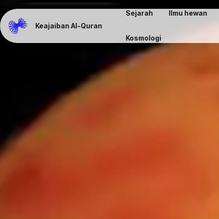
Sejarah
Ilmu hewan
Keajaiban Al-Quran
Kosmologi