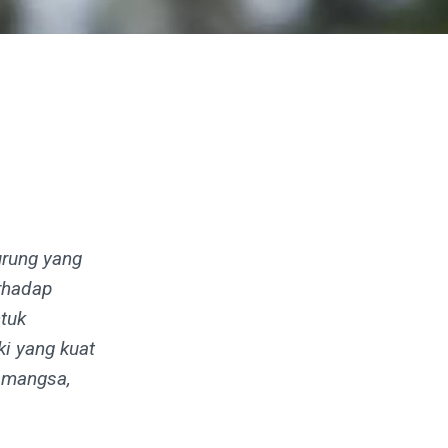
urung yang
erhadap
ntuk
i yang kuat
 mangsa,