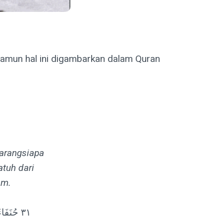
 namun hal ini digambarkan dalam Quran
Barangsiapa
tuh dari
am.
٣١ حُنَفَ