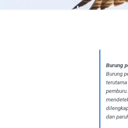
Burung 
Burung p
terutama
pemburu. 
mendetek
dilengka
dan paru