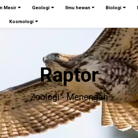
n Mesir
Geologi
Ilmu hewan
Biologi
Kosmologi
Raptor
Zoologi - Menengah