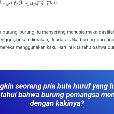
الطَّيْرُ أَوْ تَهْوِي بِهِ الرِّيحُ فِي م
na burung-burung itu menyerang manusia maka pastilah
nggut, bukan dimakan, di udara. Jika burung-burung 
i mereka menggunakan kaki. Hari ini kita tahu bahw
in seorang pria buta huruf yang 
etahui bahwa burung pemangsa m
dengan kakinya?