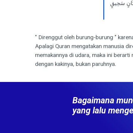
َكَانٍ سَحِيقٍ
" Direnggut oleh burung-burung " kare
Apalagi Quran mengatakan manusia dire
memakannya di udara, maka ini berart
dengan kakinya, bukan paruhnya.
Bagaimana mungk
yang lalu meng