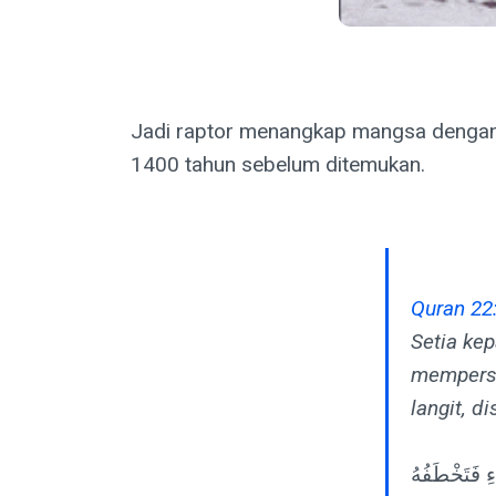
Jadi raptor menangkap mangsa dengan ka
1400 tahun sebelum ditemukan.
Quran 22
Setia ke
memperse
langit, d
اءِ فَتَخْطَفُهُ