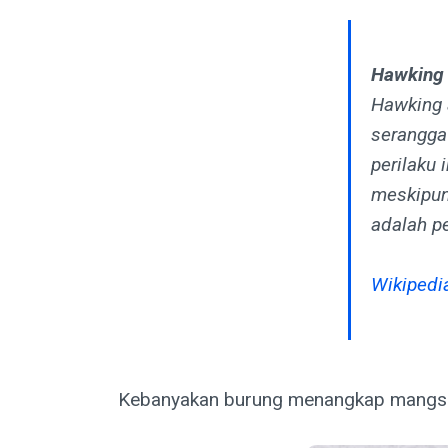
Hawking
Hawking 
serangga 
perilaku
meskipun
adalah p
Wikipedi
Kebanyakan burung menangkap mangsa