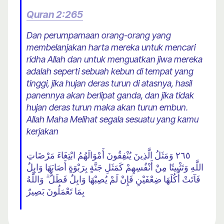
Quran 2:265
Dan perumpamaan orang-orang yang
membelanjakan harta mereka untuk mencari
ridha Allah dan untuk menguatkan jiwa mereka
adalah seperti sebuah kebun di tempat yang
tinggi, jika hujan deras turun di atasnya, hasil
panennya akan berlipat ganda, dan jika tidak
hujan deras turun maka akan turun embun.
Allah Maha Melihat segala sesuatu yang kamu
kerjakan
٢٦٥ وَمَثَلُ الَّذِينَ يُنْفِقُونَ أَمْوَالَهُمُ ابْتِغَاءَ مَرْضَاتِ
اللَّهِ وَتَثْبِيتًا مِنْ أَنْفُسِهِمْ كَمَثَلِ جَنَّةٍ بِرَبْوَةٍ أَصَابَهَا وَابِلٌ
فَآتَتْ أُكُلَهَا ضِعْفَيْنِ فَإِنْ لَمْ يُصِبْهَا وَابِلٌ فَطَلٌّ ۗ وَاللَّهُ
بِمَا تَعْمَلُونَ بَصِيرٌ