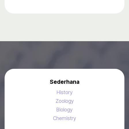
Sederhana
History
Zoology
Biology
Chemistry