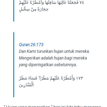
٧٤ فَجَعَلْنَا عَالِيَهَا سَافِلَهَا وَأَمْطَرْنَا عَلَيْهِمْ
حِجَارَةً مِنْ سِجِّيلٍ
Quran 26:173
Dan Kami turunkan hujan untuk mereka.
Mengerikan adalah hujan bagi mereka
yang diperingatkan sebelumnya.
١٧٣ وَأَمْطَرْنَا عَلَيْهِمْ مَطَرًا ۖ فَسَاءَ مَطَرُ
الْمُنْذَرِينَ