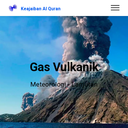
Keajaiban Al Quran
Gas Vulkanik
Meteorologi - Lanjutan