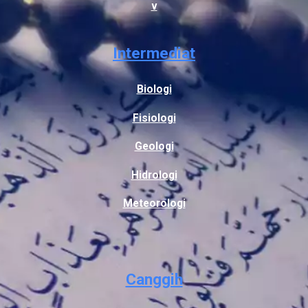
v
Intermediat
Biologi
Fisiologi
Geologi
Hidrologi
Meteorologi
Canggih