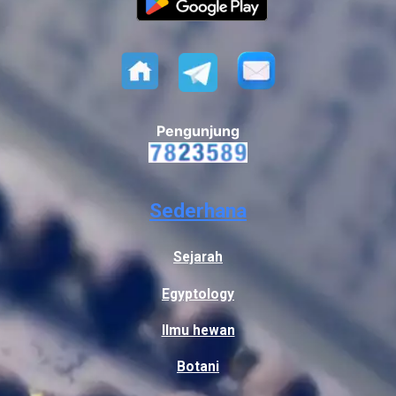
Pengunjung
Sederhana
Sejarah
Egyptology
Ilmu hewan
Botani