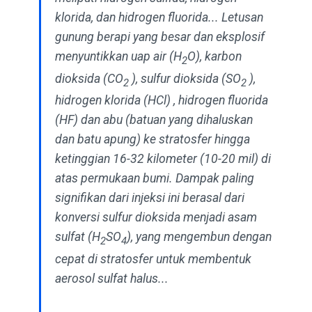
klorida, dan hidrogen fluorida... Letusan
gunung berapi yang besar dan eksplosif
menyuntikkan uap air (H
O), karbon
2
dioksida (CO
), sulfur dioksida (SO
),
2
2
hidrogen klorida (HCl) , hidrogen fluorida
(HF) dan abu (batuan yang dihaluskan
dan batu apung) ke stratosfer hingga
ketinggian 16-32 kilometer (10-20 mil) di
atas permukaan bumi. Dampak paling
signifikan dari injeksi ini berasal dari
konversi sulfur dioksida menjadi asam
sulfat (H
SO
), yang mengembun dengan
2
4
cepat di stratosfer untuk membentuk
aerosol sulfat halus...